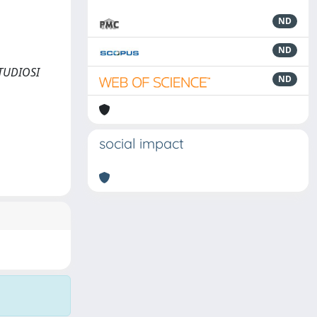
ND
ND
STUDIOSI
ND
social impact