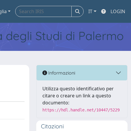
glia
IT
LOGIN
tà degli Studi di Palermo
Informazioni
Utilizza questo identificativo per
citare o creare un link a questo
documento:
https://hdl.handle.net/10447/5229
Citazioni