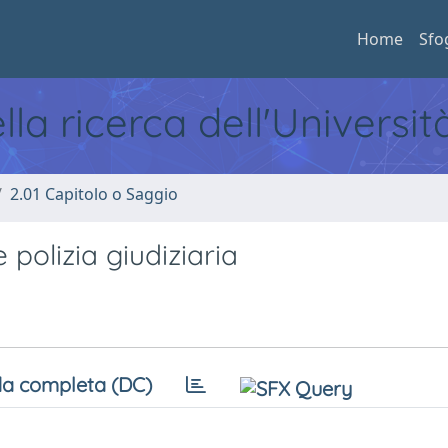
Home
Sfo
ella ricerca dell'Universi
2.01 Capitolo o Saggio
 polizia giudiziaria
a completa (DC)