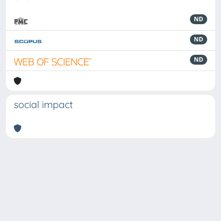
ND
ND
ND
social impact