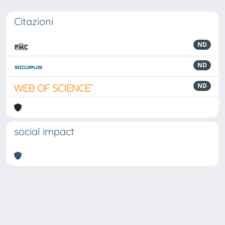
Citazioni
ND
ND
ND
social impact