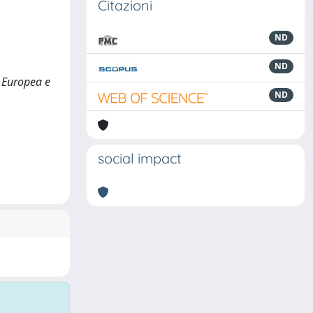
Citazioni
ND
ND
 Europea e
ND
social impact