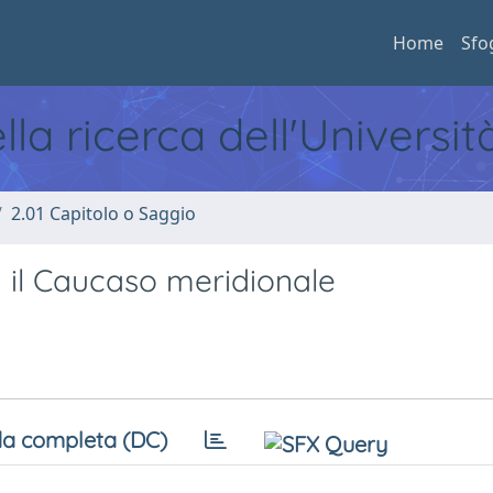
Home
Sfo
ella ricerca dell'Universi
2.01 Capitolo o Saggio
 il Caucaso meridionale
a completa (DC)