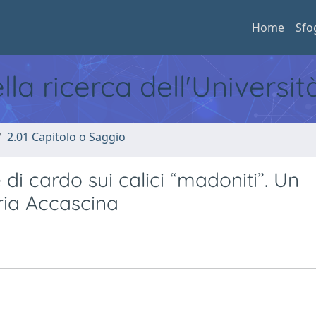
Home
Sfo
ella ricerca dell'Universi
2.01 Capitolo o Saggio
e di cardo sui calici “madoniti”. Un
ria Accascina