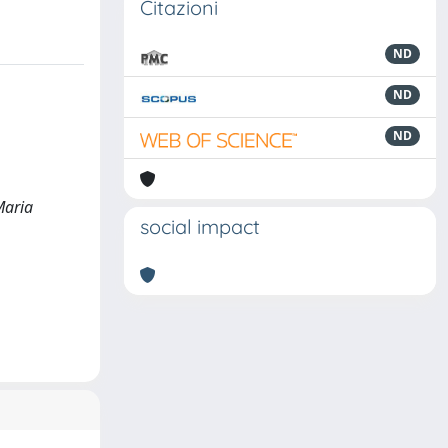
Citazioni
ND
ND
ND
Maria
social impact