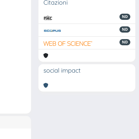
Citazioni
ND
ND
ND
social impact