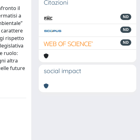
Citazioni
fronto il
ermatisi a
ND
mbientale”
ND
 carattere
gi rispetto
ND
legislativa
e ruolo:
ni altra
elle future
social impact