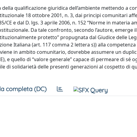
 della qualificazione giuridica dell’ambiente mettendo a con
uzionale 18 ottobre 2001, n. 3, dai principi comunitari aff
35/CE e dal D. lgs. 3 aprile 2006, n. 152 “Norme in materia a
stituzionale. Da tale confronto, secondo l’autore, emerge il
tituzionalmente protetto” propugnata dal Giudice delle Leg
ione Italiana (art. 117 comma 2 lettera s)) alla competenza 
 avviene in ambito comunitario, dovrebbe assumere un duplic
TCE), e quello di “valore generale” capace di permeare di sé og
e di solidarietà delle presenti generazioni al cospetto di qu
a completa (DC)