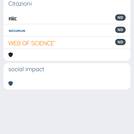
Citazioni
ND
ND
ND
social impact