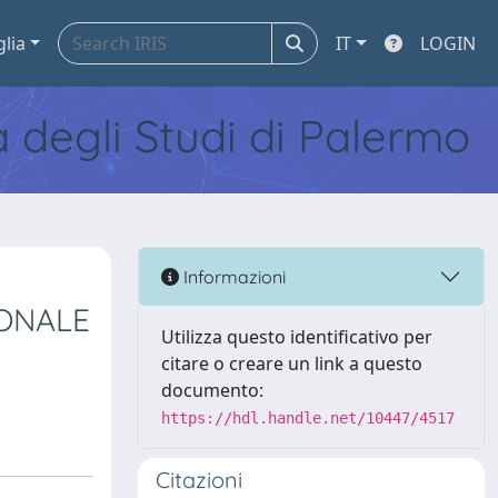
glia
IT
LOGIN
tà degli Studi di Palermo
Informazioni
IONALE
Utilizza questo identificativo per
citare o creare un link a questo
documento:
https://hdl.handle.net/10447/4517
Citazioni