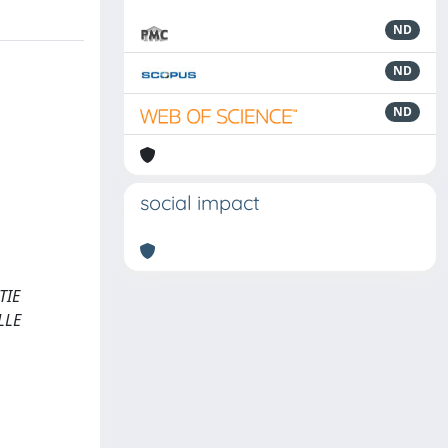
ND
ND
ND
social impact
TIE
LLE