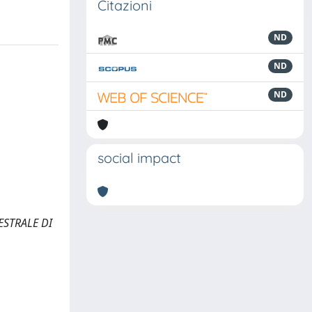
Citazioni
ND
ND
ND
social impact
MESTRALE DI