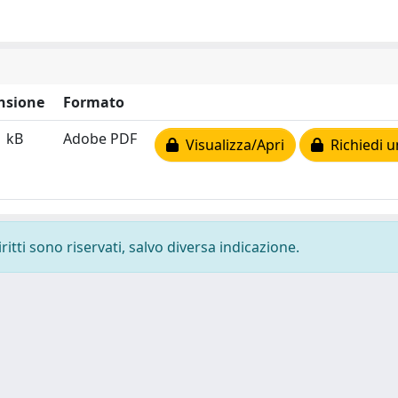
nsione
Formato
1 kB
Adobe PDF
Visualizza/Apri
Richiedi u
ritti sono riservati, salvo diversa indicazione.