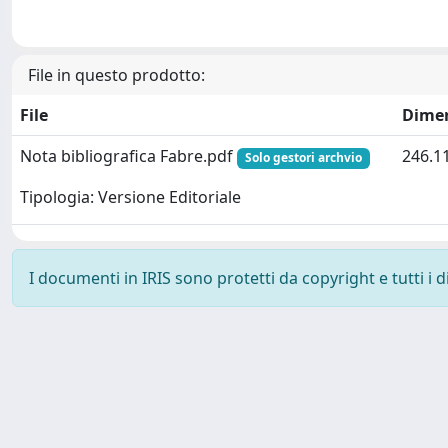
File in questo prodotto:
File
Dime
Nota bibliografica Fabre.pdf
246.1
Solo gestori archvio
Tipologia: Versione Editoriale
I documenti in IRIS sono protetti da copyright e tutti i di
Powered by
IRIS
-
about IRIS
-
Utilizzo dei cookie