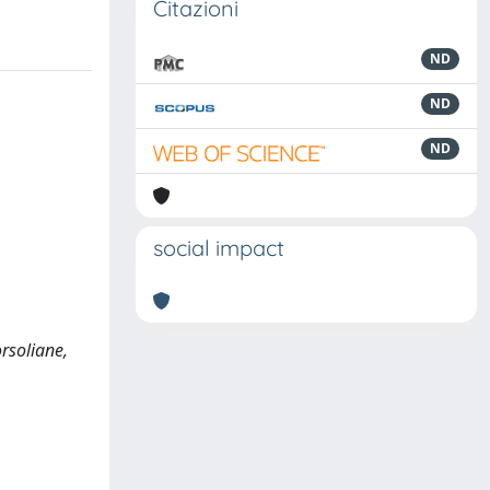
Citazioni
ND
ND
ND
social impact
orsoliane,