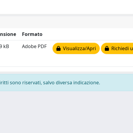
nsione
Formato
9 kB
Adobe PDF
Visualizza/Apri
Richiedi u
ritti sono riservati, salvo diversa indicazione.