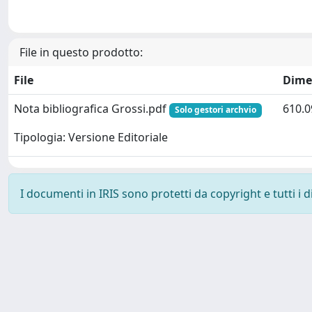
File in questo prodotto:
File
Dime
Nota bibliografica Grossi.pdf
610.0
Solo gestori archvio
Tipologia: Versione Editoriale
I documenti in IRIS sono protetti da copyright e tutti i di
Powered by
IRIS
-
about IRIS
-
Utilizzo dei cookie