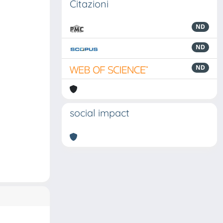
Citazioni
ND
ND
ND
social impact