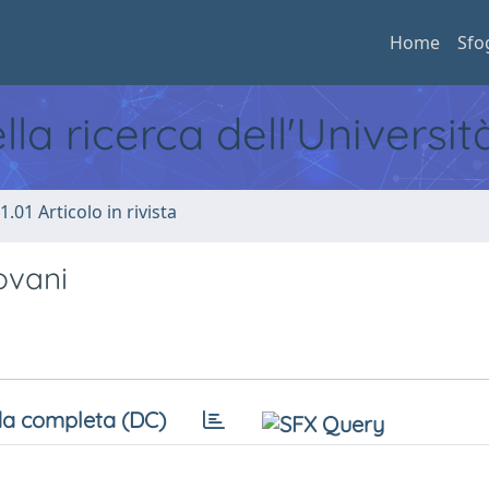
Home
Sfo
ella ricerca dell'Universi
1.01 Articolo in rivista
iovani
a completa (DC)