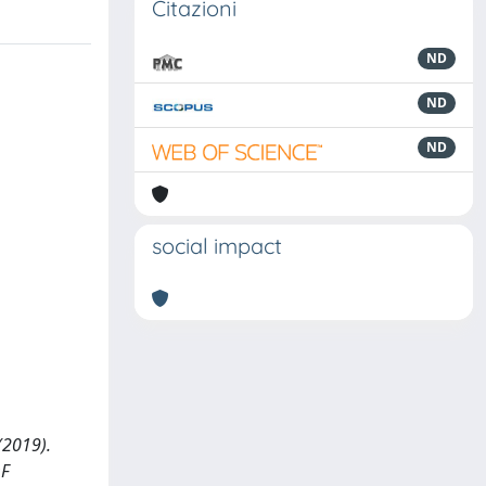
Citazioni
ND
ND
ND
social impact
(2019).
OF