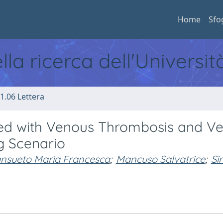
Home
Sfo
ella ricerca dell'Universi
1.06 Lettera
ed with Venous Thrombosis and Ve
ng Scenario
nsueto Maria Francesca
;
Mancuso Salvatrice
;
Si