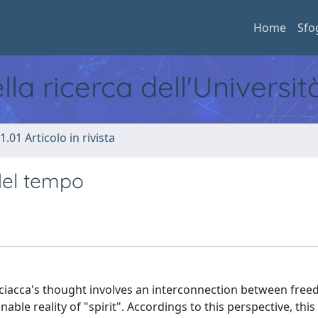
Home
Sfo
ella ricerca dell'Universi
1.01 Articolo in rivista
 del tempo
n Sciacca's thought involves an interconnection between fre
le reality of "spirit". Accordings to this perspective, this