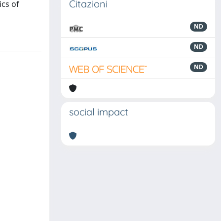
Citazioni
ics of
ND
ND
ND
social impact