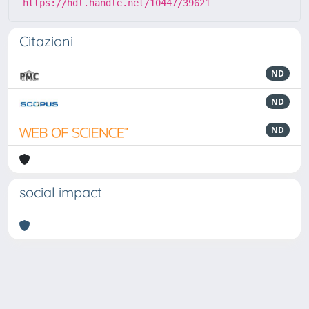
https://hdl.handle.net/10447/39621
Citazioni
ND
ND
ND
social impact