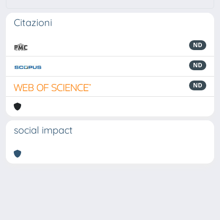
Citazioni
ND
ND
ND
social impact