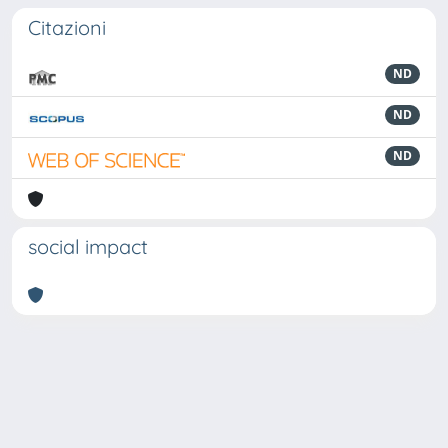
Citazioni
ND
ND
ND
social impact