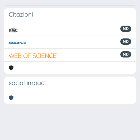
Citazioni
ND
ND
ND
social impact