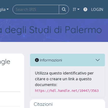
glia
IT
LOGIN
tà degli Studi di Palermo
ngle
Informazioni
Utilizza questo identificativo per
citare o creare un link a questo
documento:
https://hdl.handle.net/10447/3563
Citazioni