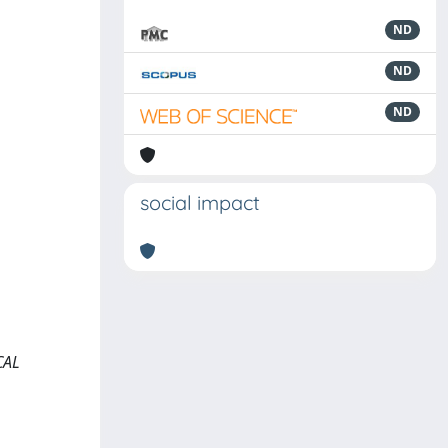
ND
ND
ND
social impact
CAL