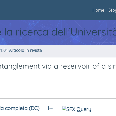
Home
Sfo
ella ricerca dell'Universi
1.01 Articolo in rivista
ntanglement via a reservoir of a si
a completa (DC)