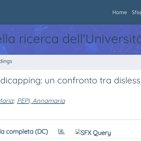
Home
Sfo
ella ricerca dell'Universi
dings
ndicapping: un confronto tra dislessi
Maria
;
PEPI, Annamaria
a completa (DC)