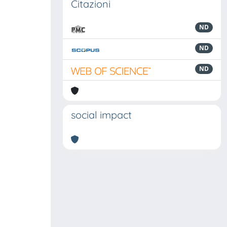
Citazioni
ND
ND
ND
social impact