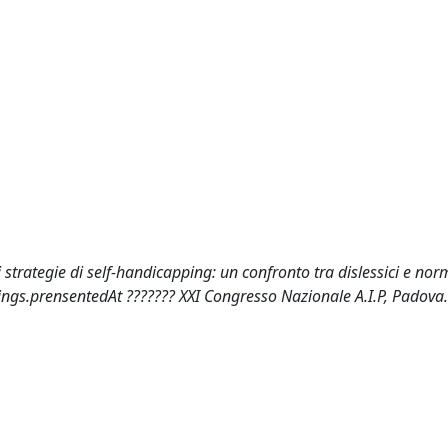
i strategie di self-handicapping: un confronto tra dislessici e norm
edings.prensentedAt ??????? XXI Congresso Nazionale A.I.P, Padova.