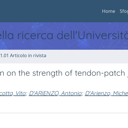
Home
Sfo
ella ricerca dell'Universi
1.01 Articolo in rivista
on on the strength of tendon-patch 
cotta, Vito
;
D'ARIENZO, Antonio
;
D'Arienzo, Miche