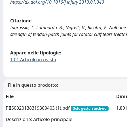
https://dx.doi.org/10.1016/j.injury.2019.01.040
Citazione
Ingrassia, T., Lombardo, B., Nigrelli, V., Ricotta, V., Nalbone
strength of tendon-patch joints for rotator cuff tears treat
Appare nelle tipologie:
1.01 Articolo in rivista
File in questo prodotto:
File
Dim
PIIS0020138319300403 (1).pdf
1.89
Solo gestori archvio
Descrizione: Articolo principale