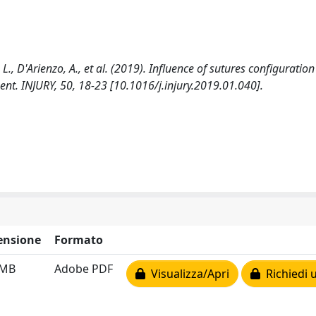
, L., D'Arienzo, A., et al. (2019). Influence of sutures configuratio
ment. INJURY, 50, 18-23 [10.1016/j.injury.2019.01.040].
ensione
Formato
 MB
Adobe PDF
Visualizza/Apri
Richiedi 