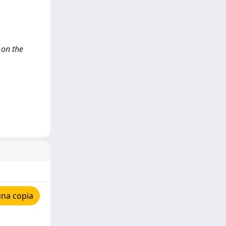
n on the
una copia