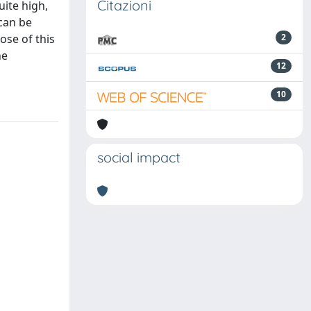
Citazioni
uite high,
 can be
ose of this
2
he
12
10
social impact