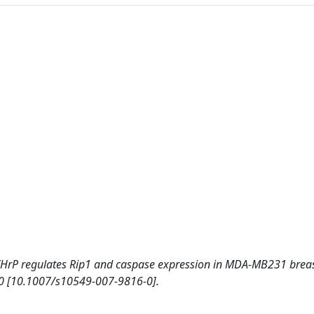
HrP regulates Rip1 and caspase expression in MDA-MB231 breas
0 [10.1007/s10549-007-9816-0].