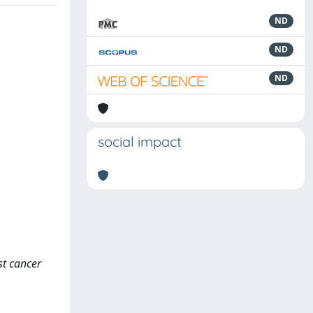
ND
ND
ND
social impact
t cancer