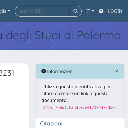
glia
IT
LOGIN
tà degli Studi di Palermo
B231
Informazioni
Utilizza questo identificativo per
citare o creare un link a questo
documento:
https://hdl.handle.net/10447/3501
Citazioni