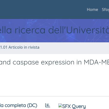
Home
Sfo
ella ricerca dell'Universi
1.01 Articolo in rivista
 and caspase expression in MDA-M
a completa (DC)