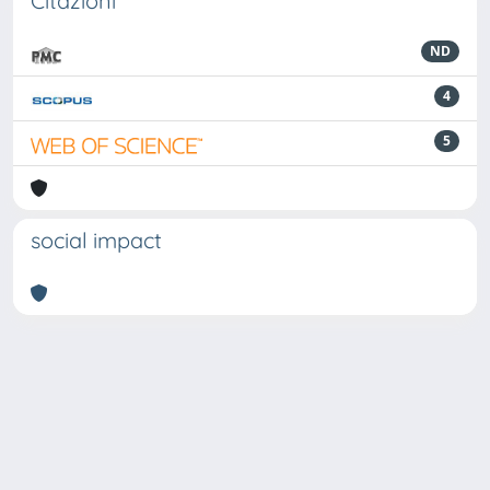
Citazioni
ND
4
5
social impact