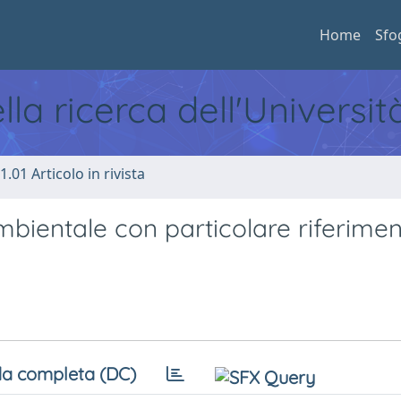
Home
Sfo
ella ricerca dell'Universi
1.01 Articolo in rivista
bientale con particolare riferimen
a completa (DC)