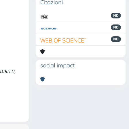
Citazioni
ND
ND
ND
social impact
DIRITTI,