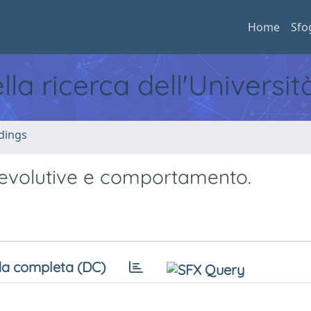
Home
Sfo
ella ricerca dell'Universi
dings
i evolutive e comportamento.
a completa (DC)