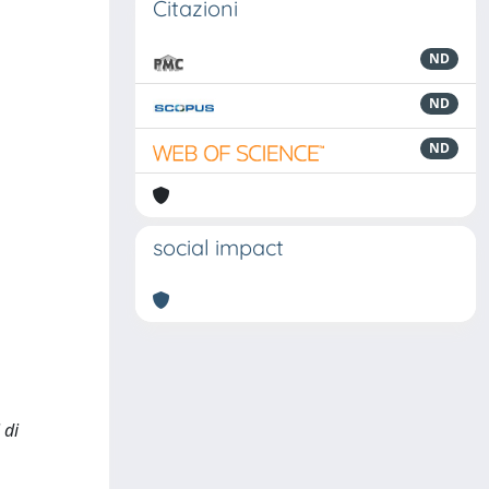
Citazioni
ND
ND
ND
social impact
 di