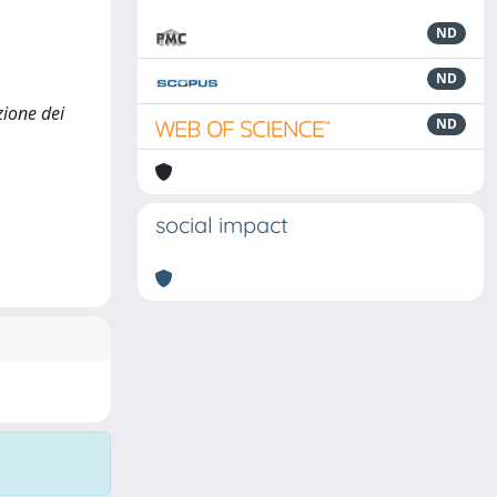
ND
ND
zione dei
ND
social impact