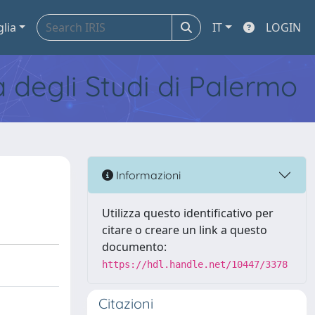
glia
IT
LOGIN
tà degli Studi di Palermo
Informazioni
Utilizza questo identificativo per
citare o creare un link a questo
documento:
https://hdl.handle.net/10447/3378
Citazioni