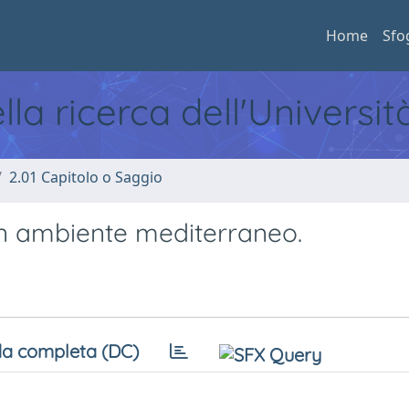
Home
Sfo
ella ricerca dell'Universi
2.01 Capitolo o Saggio
 in ambiente mediterraneo.
a completa (DC)