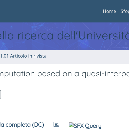
Home
Sfo
ella ricerca dell'Universi
1.01 Articolo in rivista
omputation based on a quasi-interp
a completa (DC)