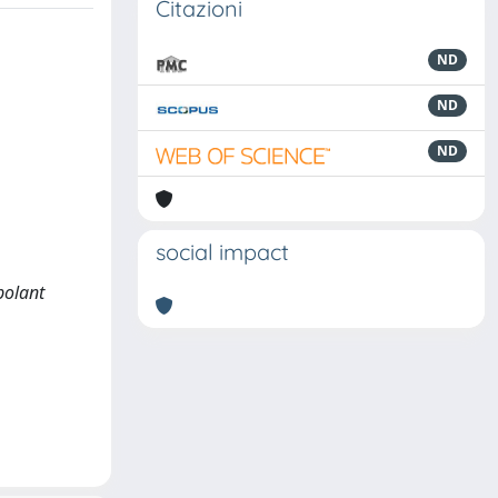
Citazioni
ND
ND
ND
social impact
polant