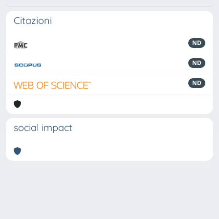
Citazioni
ND
ND
ND
social impact