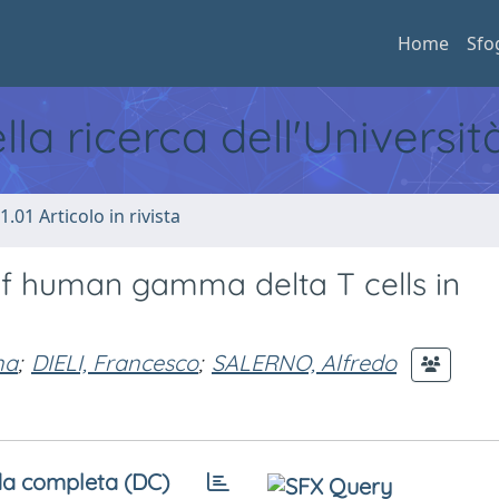
Home
Sfo
ella ricerca dell'Universi
1.01 Articolo in rivista
 human gamma delta T cells in
na
;
DIELI, Francesco
;
SALERNO, Alfredo
a completa (DC)