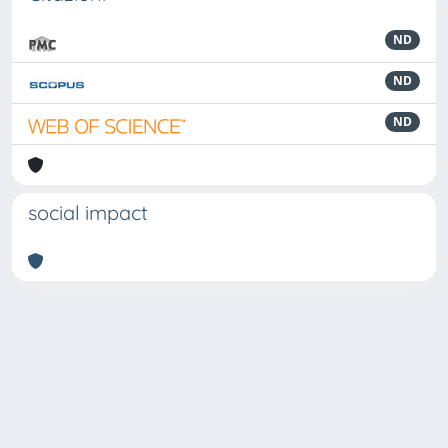
ND
ND
ND
social impact