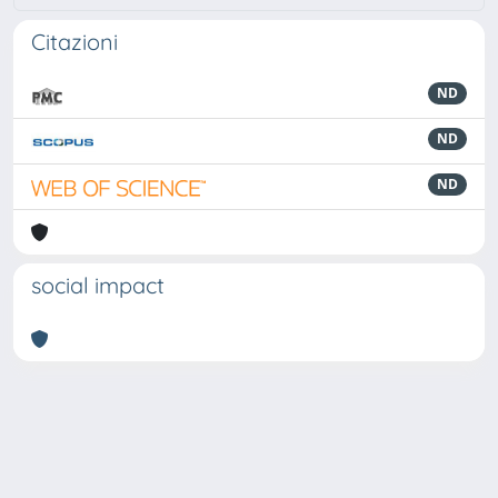
Citazioni
ND
ND
ND
social impact