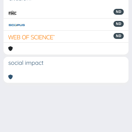
ND
ND
ND
social impact