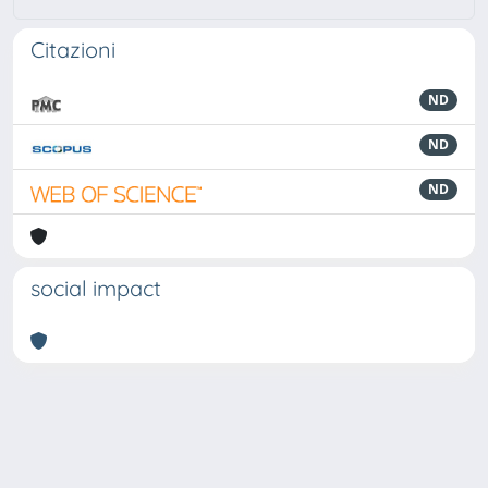
Citazioni
ND
ND
ND
social impact