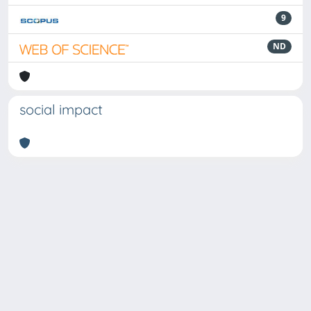
9
ND
social impact
Powered by
IRIS
-
about IRIS
-