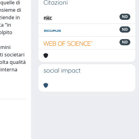
Citazioni
 quelle di
nsieme di
ziende in
ND
a “in
ND
olpito
ND
rmini
ti societari
olta qualità
 interna
social impact