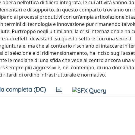
pera nell’ottica di filiera integrata, le cui attività vanno da
plementari e di supporto. In questo comparto troviamo un i
pano ai processi produttivi con un’ampia articolazione di a
in termini di tecnologia e innovazione pur rimanendo talvolt
. Purtroppo negli ultimi anni la crisi internazionale ha c
i suoi effetti devastanti su questo settore con una serie di
iunturale, ma che al contrario rischiano di intaccare in te
ssi di selezione e di ridimensionamento, ha inciso sugli asset
mente le mediane di una sfida che vede al centro ancora una v
ors sempre più aggressivi e, nel contempo, di una domanda
 ritardi di ordine infrastrutturale e normativo.
a completa (DC)