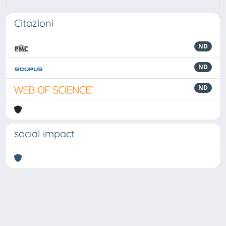
Citazioni
ND
ND
ND
social impact