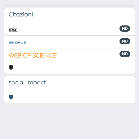
Citazioni
ND
ND
ND
social impact