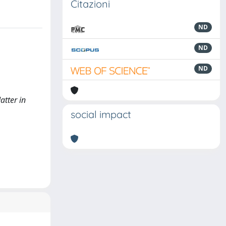
Citazioni
ND
ND
ND
atter in
social impact