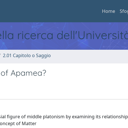
Home
Sfo
ella ricerca dell'Universi
2.01 Capitolo o Saggio
s of Apamea?
ial figure of middle platonism by examining its relationship
concept of Matter