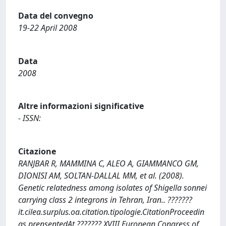
Data del convegno
19-22 April 2008
Data
2008
Altre informazioni significative
- ISSN:
Citazione
RANJBAR R, MAMMINA C, ALEO A, GIAMMANCO GM,
DIONISI AM, SOLTAN-DALLAL MM, et al. (2008).
Genetic relatedness among isolates of Shigella sonnei
carrying class 2 integrons in Tehran, Iran.. ???????
it.cilea.surplus.oa.citation.tipologie.CitationProceedin
gs.prensentedAt ??????? XVIII European Congress of