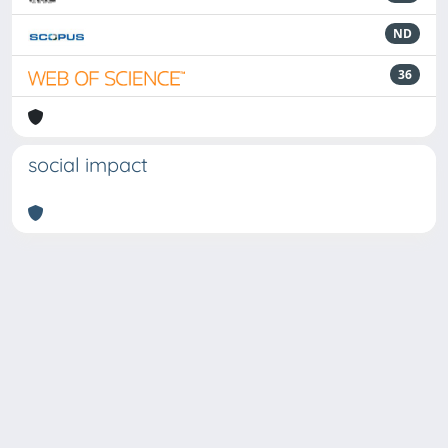
ND
36
social impact
Powered by
IRIS
-
about IRIS
-