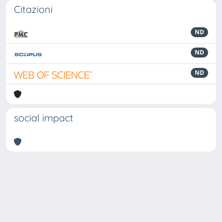
Citazioni
ND
ND
ND
social impact