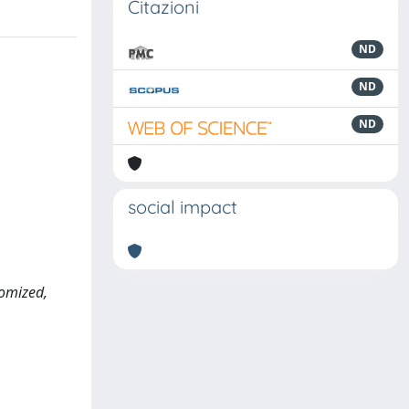
Citazioni
ND
ND
ND
social impact
domized,