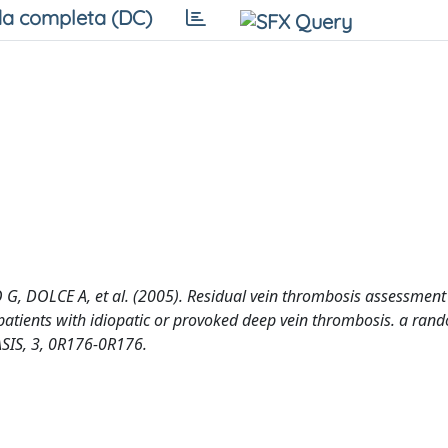
a completa (DC)
, DOLCE A, et al. (2005). Residual vein thrombosis assessment
 patients with idiopatic or provoked deep vein thrombosis. a ran
IS, 3, 0R176-0R176.