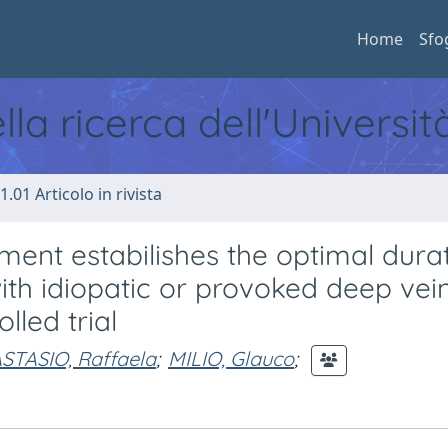
Home
Sfo
ella ricerca dell'Universi
1.01 Articolo in rivista
ment estabilishes the optimal durat
with idiopatic or provoked deep vei
lled trial
STASIO, Raffaela
;
MILIO, Glauco
;