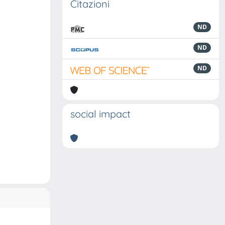
Citazioni
ND
ND
ND
social impact