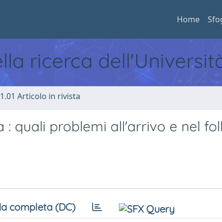
Home
Sfo
ella ricerca dell'Universi
1.01 Articolo in rivista
a : quali problemi all'arrivo e nel fo
a completa (DC)