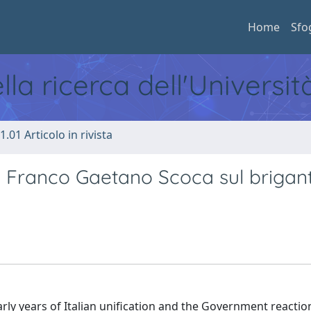
Home
Sfo
ella ricerca dell'Universi
1.01 Articolo in rivista
 di Franco Gaetano Scoca sul brigan
rly years of Italian unification and the Government reactio