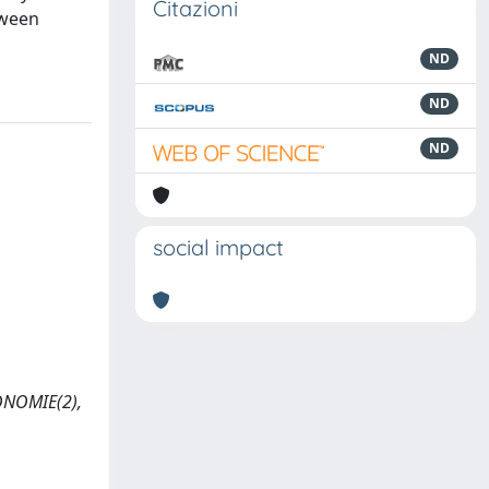
Citazioni
tween
ND
ND
ND
social impact
TONOMIE(2),