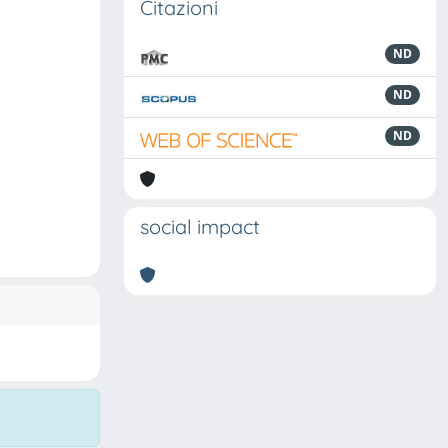
Citazioni
ND
ND
ND
social impact