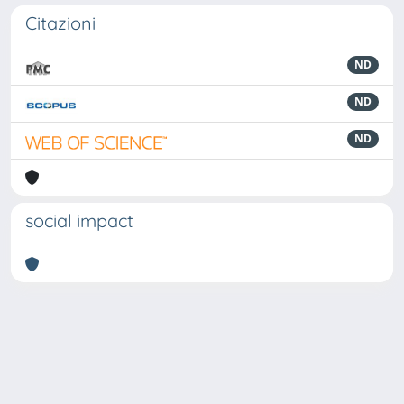
Citazioni
ND
ND
ND
social impact