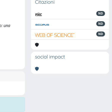
Citazioni
ND
ND
o: una
ND
social impact