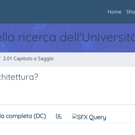
Home
Sfo
ella ricerca dell'Universi
2.01 Capitolo o Saggio
hitettura?
a completa (DC)