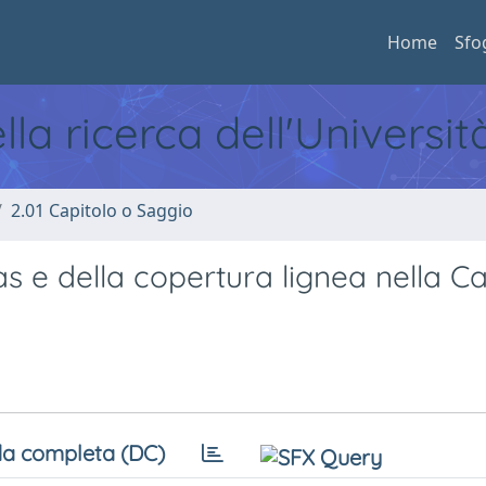
Home
Sfo
ella ricerca dell'Universi
2.01 Capitolo o Saggio
as e della copertura lignea nella C
a completa (DC)