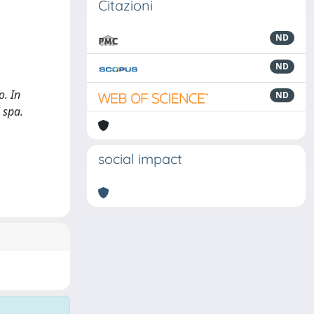
Citazioni
ND
ND
o. In
ND
 spa.
social impact