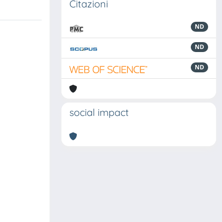
Citazioni
ND
ND
ND
social impact