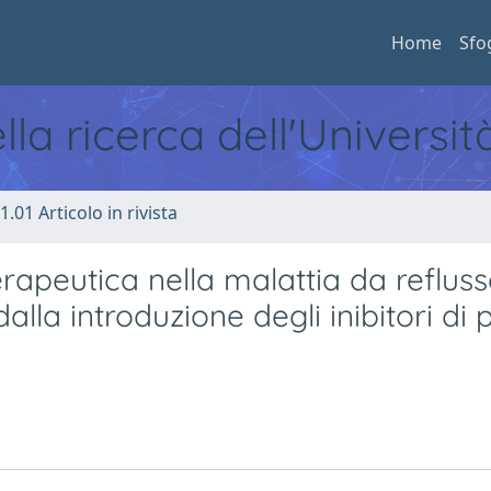
Home
Sfo
ella ricerca dell'Universi
1.01 Articolo in rivista
erapeutica nella malattia da reflus
lla introduzione degli inibitori d