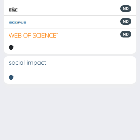
ND
ND
ND
social impact